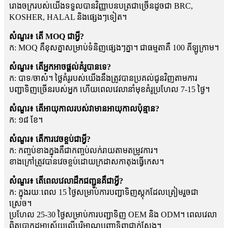
រោងចក្ររបស់យើងទទួលបានវិញ្ញាបនបត្រជាច្រើនដូចជា BRC,
KOSHER, HALAL និងផ្សេងៗទៀត។
សំណួរ៖ តើ MOQ ជាអ្វី?
ក: MOQ គឺខុសគ្នាសម្រាប់ទំនិញផ្សេងៗគ្នា។ ជាធម្មតាគឺ 100 គីឡូក្រាម។
សំណួរ៖ តើអ្នកអាចផ្តល់គំរូបានទេ?
ក: បាទ/ចាស៎។ ថ្លៃគំរូរបស់យើងនឹងត្រូវបានប្រគល់ជូនវិញតាមការ
បញ្ជាទិញច្រើនរបស់អ្នក ហើយពេលវេលានាំមុខគំរូប្រហែល 7-15 ថ្ងៃ។
សំណួរ៖ តើអាយុកាលរបស់វាមានអាយុកាលប៉ុន្មាន?
ក: ១៨ ខែ។
សំណួរ៖ តើការវេចខ្ចប់ជាអ្វី?
ក: កញ្ចប់ខាងក្នុងគឺជាកញ្ចប់លក់រាយតាមតម្រូវការ។
ខាងក្រៅត្រូវបានវេចខ្ចប់ដោយក្រដាសកាតុងធ្វើកេស។
សំណួរ៖ តើពេលវេលាដឹកជញ្ជូនគឺជាអ្វី?
ក: ក្នុងរយៈពេល 15 ថ្ងៃសម្រាប់ការបញ្ជាទិញស្តុកដែលត្រៀមរួចជា
ស្រេច។
ប្រហែល 25-30 ថ្ងៃសម្រាប់ការបញ្ជាទិញ OEM និង ODM។ ពេលវេលា
ពិតប្រាកដអាស្រ័យលើបរិមាណបញ្ជាទិញជាក់ស្តែង។