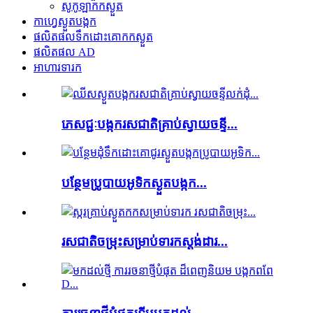
សូកូឡាកកស្ងួត
កាហ្វេស្ងួតបង្កក
ផលិតផលទឹកដោះគោកកស្ងួត
ផលិតផល AD
អាហារទារក
ភេសជ្ជៈបង្កករសជាតិគ្រាប់ស្វាយចន្ទី...
បន្ថែមប្រូបាយអូទិកស្ងួតបង្កក...
រសជាតិចម្រុះសម្រាប់ទារកស្តង់ដារ...