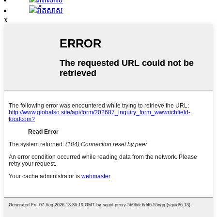
វ៉ាតសាស
x