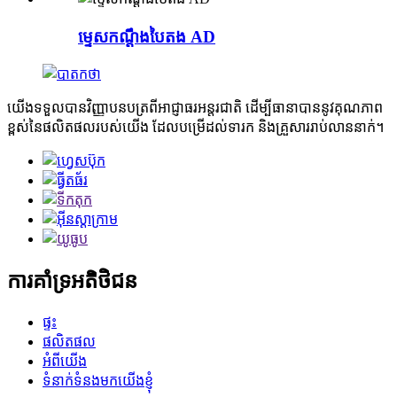
ម្ទេសកណ្ដឹងបៃតង AD
យើងទទួលបានវិញ្ញាបនបត្រពីអាជ្ញាធរអន្តរជាតិ ដើម្បីធានាបាននូវគុណភាព
ខ្ពស់នៃផលិតផលរបស់យើង ដែលបម្រើដល់ទារក និងគ្រួសាររាប់លាននាក់។
ការគាំទ្រអតិថិជន
ផ្ទះ
ផលិតផល
អំពីយើង
ទំនាក់ទំនងមកយើងខ្ញុំ