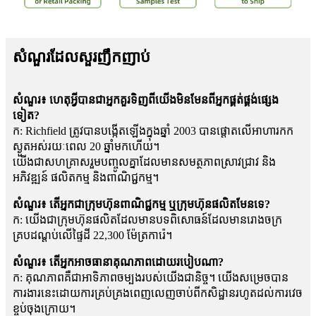
សំណួរដែលសួរញឹកញាប់
សំណួរ៖ ហេតុអ្វីបានជាអ្នកគួរទិញពីយើងមិនមែនពីអ្នកផ្គត់ផ្គង់ផ្សេង
ទៀត?
ក: Richfield ត្រូវបានបង្កើតឡើងក្នុងឆ្នាំ 2003 បានផ្តោតលើអាហារកក
ស្ងួតអស់រយៈពេល 20 ឆ្នាំមកហើយ។
យើងជាសហគ្រាសរួមបញ្ចូលគ្នាដែលមានសមត្ថភាពស្រាវជ្រាវ និង
អភិវឌ្ឍន៍ ផលិតកម្ម និងពាណិជ្ជកម្ម។
សំណួរ៖ តើអ្នកជាក្រុមហ៊ុនពាណិជ្ជកម្ម ឬក្រុមហ៊ុនផលិតមែនទេ?
ក: យើងជាក្រុមហ៊ុនផលិតដែលមានបទពិសោធន៍ដែលមានរោងចក្រ
គ្របដណ្តប់លើផ្ទៃដី 22,300 ម៉ែត្រការ៉េ។
សំណួរ៖ តើអ្នកអាចធានាគុណភាពដោយរបៀបណា?
ក: គុណភាពគឺជាអាទិភាពចម្បងរបស់យើងជានិច្ច។ យើងសម្រេចបាន
ការងារនេះដោយការគ្រប់គ្រងពេញលេញចាប់ពីកសិដ្ឋានរហូតដល់ការវេច
ខ្ចប់ចុងក្រោយ។