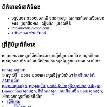
ព័ត៌មានទំនាក់ទំនង
បន្ទប់លេខ ១១០២, ហេងជី ៦៨៨ ផ្លាហ្សា, ផ្លូវណានជីងខាងលិចលេខ
៦៨៨, ស្រុកជីងអាន, សៀងហៃ, ប្រទេសចិន
info@richfield-food.com
+៨៦-២១-៥២២៨៥៨០៩
ព្រឹត្តិប័ត្រព័ត៌មាន
សម្រាប់ការសាកសួរអំពីផលិតផល ឬបញ្ជីតម្លៃរបស់យើង សូមទុកអ៊ីមែល
របស់អ្នកមកយើង ហើយយើងនឹងទាក់ទងអ្នកវិញក្នុងរយៈពេល 24 ម៉ោង។
សាកសួរឥឡូវនេះ
© រក្សាសិទ្ធិ - ២០១៩-២០២៣៖ រក្សាសិទ្ធិគ្រប់យ៉ាង។
ផែនទីគេហទំព័រ
-
AMP ចល័ត
ស្ករគ្រាប់ស្ងួតបង្កក
,
សូកូឡាឌូបៃ
,
អ្នកផ្គត់ផ្គង់ទឹកភ្លៀងស្ងួតបង្កក
,
សណ្តែក
Lenmonhead ស្ងួតបង្កក
,
ឪឡឹកកកស្ងួត
,
ក្រុមហ៊ុនផលិត Geek ស្ងួតបង្កក
,
ផ្ញើអ៊ីមែល
វ៉ាតសាស