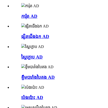
ការ៉ុត AD
ផ្សិតជើងឯក AD
ស្ពៃក្តោប AD
ខ្ទឹមបារាំងបៃតង AD
ប៉េងប៉ោះ AD