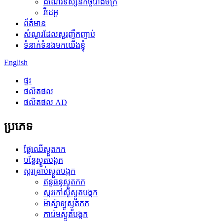
ដំណើរទស្សនកិច្ចរោងចក្រ
វីដេអូ
ព័ត៌មាន
សំណួរដែលសួរញឹកញាប់
ទំនាក់ទំនងមកយើងខ្ញុំ
English
ផ្ទះ
ផលិតផល
ផលិតផល AD
ប្រភេទ
ផ្លែឈើស្ងួតកក
បន្លែស្ងួតបង្កក
ស្ករគ្រាប់ស្ងួតបង្កក
ឥន្ទធនូស្ងួតកក
ស្ករកៅស៊ូស្ងួតបង្កក
ម៉ាស្ម៉ាឡូស្ងួតកក
ការ៉េមស្ងួតបង្កក