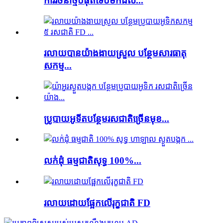
ការរចនាថ្មីបំផុតទើបមកដល់...
រលាយបានយ៉ាងងាយស្រួល បន្ថែមសារធាតុ
សកម្ម...
ប្រូបាយអូទីតបន្ថែមរសជាតិច្រើនមុខ...
លក់ដុំ ធម្មជាតិសុទ្ធ 100%...
រលាយ​ដោយ​ផ្អែក​លើ​រុក្ខជាតិ FD