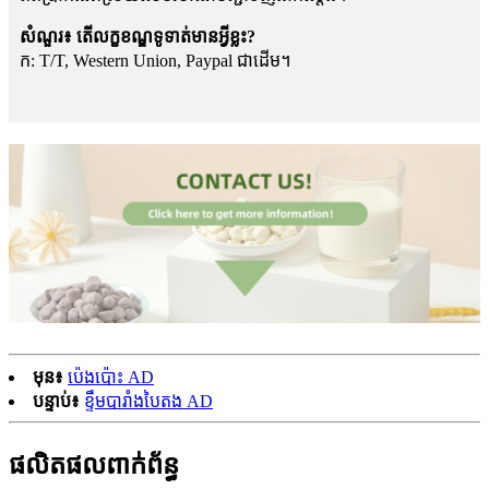
សំណួរ៖ តើលក្ខខណ្ឌទូទាត់មានអ្វីខ្លះ?
ក: T/T, Western Union, Paypal ជាដើម។
មុន៖
ប៉េងប៉ោះ AD
បន្ទាប់៖
ខ្ទឹមបារាំងបៃតង AD
ផលិតផលពាក់ព័ន្ធ