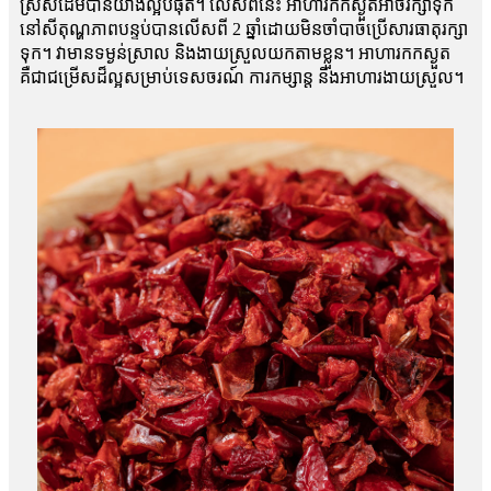
ស្រស់ដើមបានយ៉ាងល្អបំផុត។ លើសពីនេះ អាហារកកស្ងួតអាចរក្សាទុក
នៅសីតុណ្ហភាពបន្ទប់បានលើសពី 2 ឆ្នាំដោយមិនចាំបាច់ប្រើសារធាតុរក្សា
ទុក។ វាមានទម្ងន់ស្រាល និងងាយស្រួលយកតាមខ្លួន។ អាហារកកស្ងួត
គឺជាជម្រើសដ៏ល្អសម្រាប់ទេសចរណ៍ ការកម្សាន្ត និងអាហារងាយស្រួល។