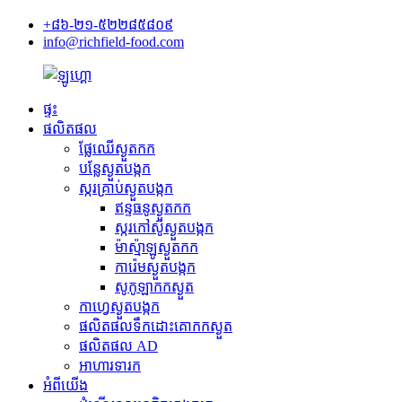
+៨៦-២១-៥២២៨៥៨០៩
info@richfield-food.com
ផ្ទះ
ផលិតផល
ផ្លែឈើស្ងួតកក
បន្លែស្ងួតបង្កក
ស្ករគ្រាប់ស្ងួតបង្កក
ឥន្ទធនូស្ងួតកក
ស្ករកៅស៊ូស្ងួតបង្កក
ម៉ាស្ម៉ាឡូស្ងួតកក
ការ៉េមស្ងួតបង្កក
សូកូឡាកកស្ងួត
កាហ្វេស្ងួតបង្កក
ផលិតផលទឹកដោះគោកកស្ងួត
ផលិតផល AD
អាហារទារក
អំពីយើង