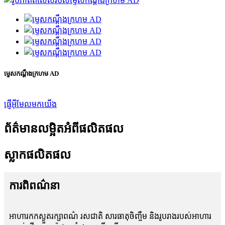
ម្ទេសកណ្ដឹងក្រហម AD
ផ្ញើអ៊ីមែលមកយើង
ព័ត៌មានលម្អិតអំពីផលិតផល
ស្លាកផលិតផល
ការពិពណ៌នា
អាហារកកស្ងួតរក្សាពណ៌ រសជាតិ សារធាតុចិញ្ចឹម និងរូបរាងរបស់អាហារ